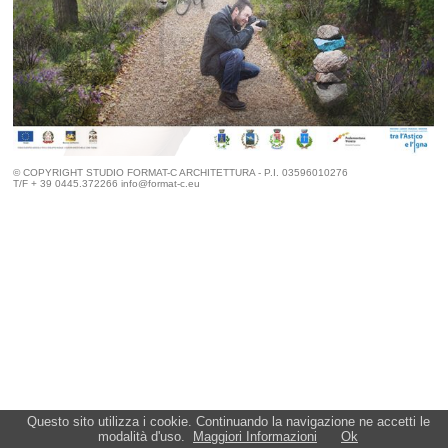
© COPYRIGHT STUDIO FORMAT-C ARCHITETTURA - P.I. 03596010276
T/F + 39 0445.372266
info@format-c.eu
Questo sito utilizza i cookie. Continuando la navigazione ne accetti le
modalità d'uso.
Maggiori Informazioni
Ok